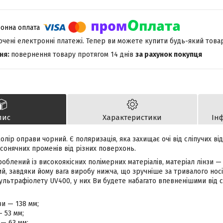
лючені електронні платежі. Тепер ви можете купити будь-який това
повернення товару протягом 14 днів
за рахунок покупця
пис
Характеристики
Ін
 колір оправи чорний. Є поляризація, яка захищає очі від сліпучих в
 сонячних променів від різних поверхонь.
облений із високоякісних полімерних матеріалів, матеріал лінзи — 
, завдяки йому вага виробу нижча, що зручніше за тривалого носін
 ультрафіолету UV400, у них Ви будете набагато впевненішими від 
и — 138 мм;
— 53 мм;
— 63 мм;