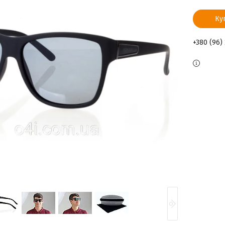
Ку
+380 (96)