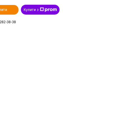
пити
Купити з
 282-38-38