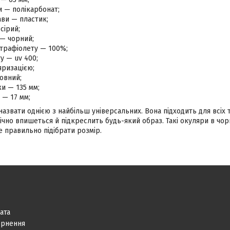
и — полікарбонат;
ви — пластик;
сірий;
 — чорний;
ьтрафіолету — 100%;
ту — uv 400;
яризацією;
овний;
и — 135 мм;
 — 17 мм;
звати однією з найбільш універсальних. Вона підходить для всіх т
чно впишеться й підкреслить будь-який образ. Такі окуляри в чор
 правильно підібрати розмір.
ата
ернення