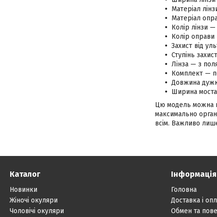
Матеріал лінз
Матеріал опра
Колір лінзи — 
Колір оправи
Захист від ул
Ступінь захис
Лінза — з пол
Комплект — п
Довжина дужк
Ширина моста
Цю модель можна на
максимально органі
всім. Важливо лише
Каталог
Інформація
Новинки
Головна
Жіночі окуляри
Доставка і опл
Чоловічі окуляри
Обмен та пов