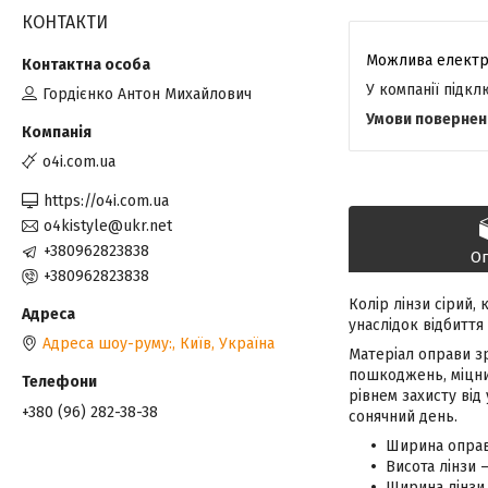
КОНТАКТИ
У компанії підк
Гордієнко Антон Михайлович
o4i.com.ua
https://o4i.com.ua
o4kistyle@ukr.net
+380962823838
О
+380962823838
Колір лінзи сірий,
унаслідок відбиття
Адреса шоу-руму:, Київ, Україна
Матеріал оправи зр
пошкоджень, міцний
рівнем захисту від
+380 (96) 282-38-38
сонячний день.
Ширина оправ
Висота лінзи 
Ширина лінзи 