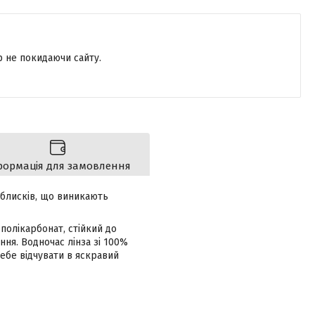
р не покидаючи сайту.
формація для замовлення
ідблисків, що виникають
полікарбонат, стійкий до
ня. Водночас лінза зі 100%
себе відчувати в яскравий