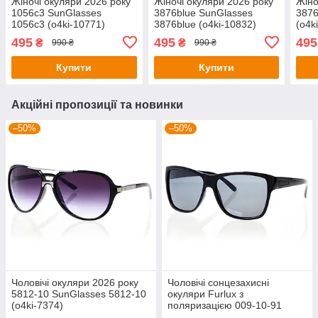
Жіночі окуляри 2026 року
Жіночі окуляри 2026 року
Жіно
1056c3 SunGlasses
3876blue SunGlasses
3876
1056c3 (o4ki-10771)
3876blue (o4ki-10832)
(o4k
495
495
495
₴
₴
990 ₴
990 ₴
Купити
Купити
Акційні пропозиції та новинки
–50%
–50%
Чоловічі окуляри 2026 року
Чоловічі сонцезахисні
5812-10 SunGlasses 5812-10
окуляри Furlux з
(o4ki-7374)
поляризацією 009-10-91
(o4ki-7461)