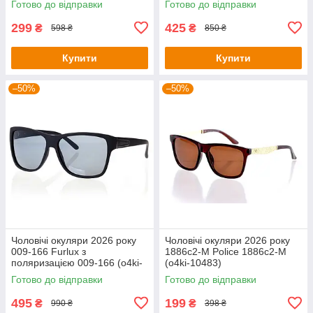
Готово до відправки
Готово до відправки
299
425
₴
₴
598 ₴
850 ₴
Купити
Купити
–50%
–50%
Чоловічі окуляри 2026 року
Чоловічі окуляри 2026 року
009-166 Furlux з
1886c2-M Police 1886c2-M
поляризацією 009-166 (o4ki-
(o4ki-10483)
7473)
Готово до відправки
Готово до відправки
495
199
₴
₴
990 ₴
398 ₴