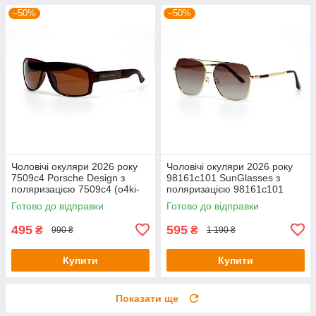
–50%
–50%
Чоловічі окуляри 2026 року
Чоловічі окуляри 2026 року
7509c4 Porsche Design з
98161c101 SunGlasses з
поляризацією 7509c4 (o4ki-
поляризацією 98161c101
10891)
(o4ki-10916)
Готово до відправки
Готово до відправки
495
595
₴
₴
990 ₴
1 190 ₴
Купити
Купити
Показати ще