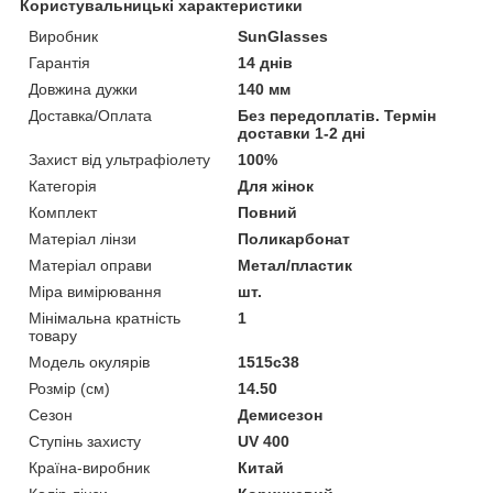
Користувальницькі характеристики
Виробник
SunGlasses
Гарантія
14 днів
Довжина дужки
140 мм
Доставка/Оплата
Без передоплатів. Термін
доставки 1-2 дні
Захист від ультрафіолету
100%
Категорія
Для жінок
Комплект
Повний
Матеріал лінзи
Поликарбонат
Матеріал оправи
Метал/пластик
Міра вимірювання
шт.
Мінімальна кратність
1
товару
Модель окулярів
1515c38
Розмір (см)
14.50
Сезон
Демисезон
Ступінь захисту
UV 400
Країна-виробник
Китай