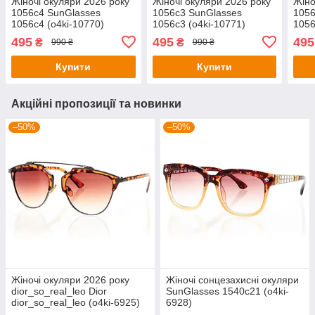
Жіночі окуляри 2026 року
Жіночі окуляри 2026 року
Жіно
1056c4 SunGlasses
1056c3 SunGlasses
1056
1056c4 (o4ki-10770)
1056c3 (o4ki-10771)
1056
495
495
495
₴
₴
990 ₴
990 ₴
Купити
Купити
Акційні пропозиції та новинки
–50%
–50%
Жіночі окуляри 2026 року
Жіночі сонцезахисні окуляри
dior_so_real_leo Dior
SunGlasses 1540c21 (o4ki-
dior_so_real_leo (o4ki-6925)
6928)