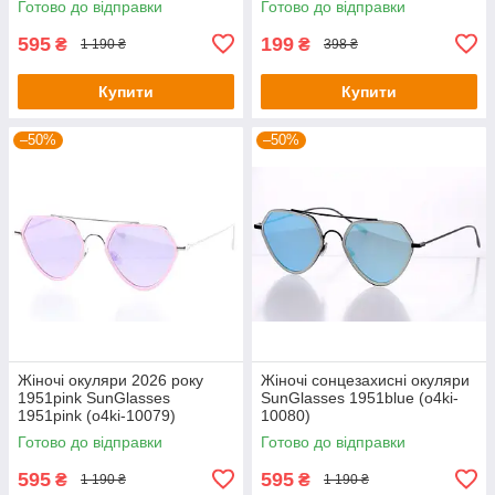
Готово до відправки
Готово до відправки
595
199
₴
₴
1 190 ₴
398 ₴
Купити
Купити
–50%
–50%
Жіночі окуляри 2026 року
Жіночі сонцезахисні окуляри
1951pink SunGlasses
SunGlasses 1951blue (o4ki-
1951pink (o4ki-10079)
10080)
Готово до відправки
Готово до відправки
595
595
₴
₴
1 190 ₴
1 190 ₴